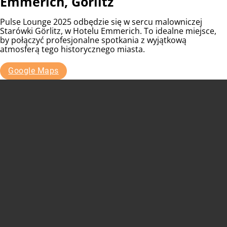
Emmerich, Görlitz
Pulse Lounge 2025 odbędzie się w sercu malowniczej
Starówki Görlitz, w Hotelu Emmerich. To idealne miejsce,
by połączyć profesjonalne spotkania z wyjątkową
atmosferą tego historycznego miasta.
Google Maps
Q&A
Pytania i odpowiedzi
Jeżeli nie znajdziesz odpowiedzi na pytanie, ktore cię
interesuje, nie krempuj się i napisz do nas – chętnie
pomożemy.
Czy to problem, że nie znam niemieckiego?
Nie, na miejscu będą tłumacze, którzy będą pomagać w
rozmowach.