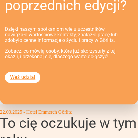
poprzednich edycji?
Dzięki naszym spotkaniom wielu uczestników
nawiązało wartościowe kontakty, znalazło pracę lub
zdobyło cenne informacje o życiu i pracy w Görlitz.
Zobacz, co mówią osoby, które już skorzystały z tej
okazji, i przekonaj się, dlaczego warto dołączyć!
Weź udział
22.03.2025 - Hotel Emmerch Görlitz
To cię oczukuje w tym