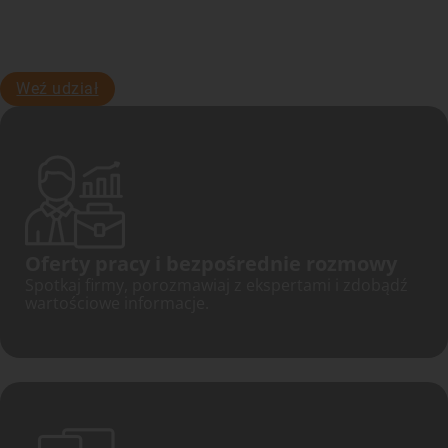
Spotkaj regionalnych pracodawców, porozmawiaj z
Polakami już tu mieszkającymi i dowiedz się więcej o życiu
oraz pracy w Niemczech.
Weź udział
Oferty pracy i bezpośrednie rozmowy
Spotkaj firmy, porozmawiaj z ekspertami i zdobądź
wartościowe informacje.