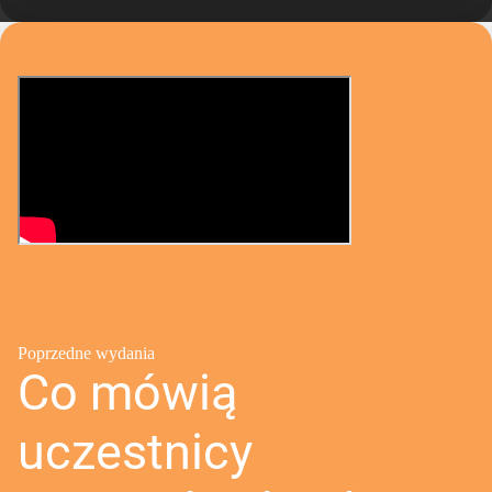
Poprzedne wydania
Co mówią
uczestnicy