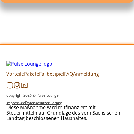
Vorteile
Pakete
Fallbesipiel
FAQ
Anmeldung
Follow us on Facebook
Follow us on Instagram
Follow us on YouTube
Copyright 2026 © Pulse Lounge
Impressum
Datenschutzerklärung
Diese Maßnahme wird mitfinanziert mit
Steuermitteln auf Grundlage des vom Sächsischen
Landtag beschlossenen Haushaltes.